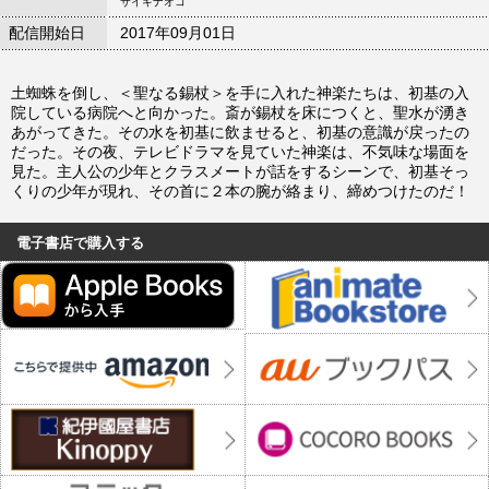
サイキナオコ
配信開始日
2017年09月01日
土蜘蛛を倒し、＜聖なる錫杖＞を手に入れた神楽たちは、初基の入
院している病院へと向かった。斎が錫杖を床につくと、聖水が湧き
あがってきた。その水を初基に飲ませると、初基の意識が戻ったの
だった。その夜、テレビドラマを見ていた神楽は、不気味な場面を
見た。主人公の少年とクラスメートが話をするシーンで、初基そっ
くりの少年が現れ、その首に２本の腕が絡まり、締めつけたのだ！
電子書店で購入する