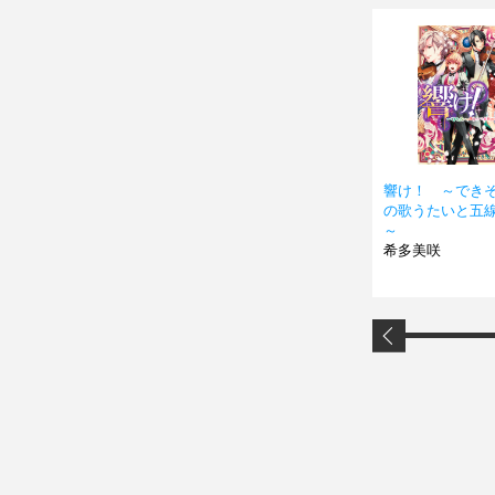
響け！ ～でき
の歌うたいと五
～
希多美咲