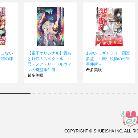
そこない
【電子オリジナル】青灰
あやかしギャラリー画楽
線譜の絆
と月虹のスペクトル ～
多堂 ～転生絵師の封筆
昴・ノア・リードルウィ
事件簿～
ンの奇態事件簿～
希多美咲
希多美咲
COPYRIGHT © SHUEISHA INC. ALL R