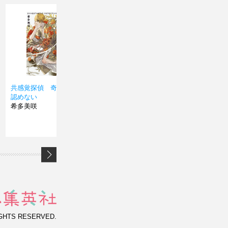
共感覚探偵 奇々怪界は
後宮真誌怪 あやかし好
写楽あ
認めない
事家の空白異変
のファ
希多美咲
希多美咲
希多美
IGHTS RESERVED.