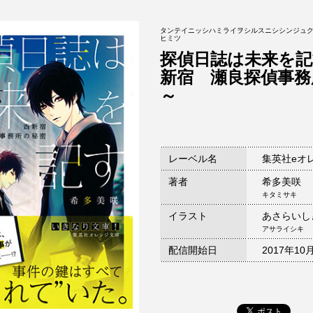
タンテイニッシハミライヲシルスニシシンジュ
ヒミツ
探偵日誌は未来を記
新宿 瀬良探偵事務
～
レーベル名
集英社eオ
著者
希多美咲
キタミサキ
イラスト
あさらいし
アサライシキ
配信開始日
2017年10