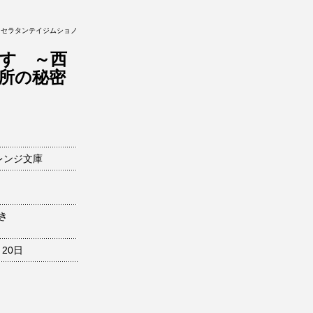
クセラタンテイジムショノ
す ～西
所の秘密
レンジ文庫
き
月20日