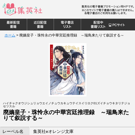
ホーム
>
廃嫡皇子・珠怜永の中華宮廷推理録 ～瑞鳥来たりて叙説する～
ハイチャクオウジシュリョウエイノチュウカキュウテイスイリロク01ズイチョウキタリテジョ
セツスル
廃嫡皇子・珠怜永の中華宮廷推理録 ～瑞鳥来た
りて叙説する～
レーベル名
集英社eオレンジ文庫