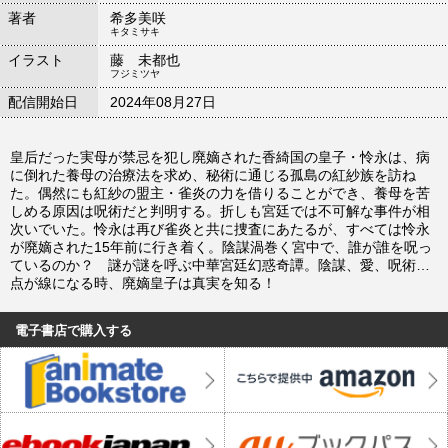
著者
希多美咲
キタミサキ
イラスト
藤 未都也
フジミツヤ
配信開始日
2024年08月27日
皇后だった実母が禁忌を犯し廃嫡された香綺国の皇子・怜永は、病
に倒れた養母の治療法を求め、秘術に通じる孤島の紅紗族を訪ね
た。偶然にも紅紗の盟主・雀炎の力を借りることができ、養母を苦
しめる原因は呪術だと判明する。折しも宮廷では不可解な事件が相
次いでいた。怜永は再び雀炎と共に捜査にあたるが、すべては怜永
が廃嫡された15年前に行き着く。陰謀渦巻く宮中で、誰が誰を呪っ
ているのか？ 謎が謎を呼ぶ中華宮廷幻惑奇譚。陰謀、愛、呪術…
点が線になる時、廃嫡皇子は真実を知る！
電子書店で購入する