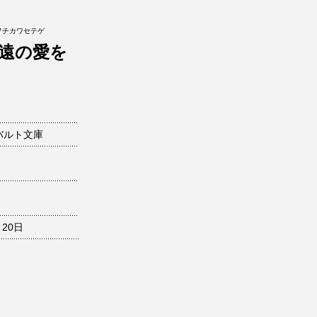
ヲチカワセテゲ
遠の愛を
バルト文庫
月20日