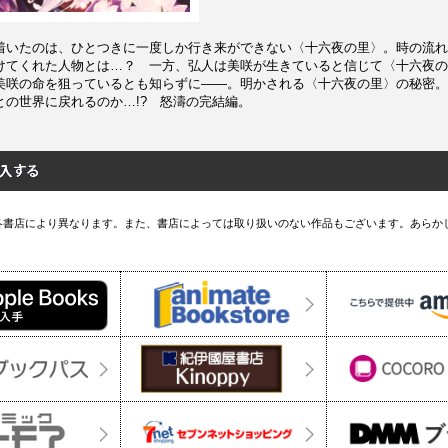
着いたのは、ひとつきに一度しか行き来ができない〈十六夜の里〉。時の流れ
けてくれた人物とは…？ 一方、弘人は美咲が生きていると信じて〈十六夜の
美咲の命を狙っているとも知らずに――。明かされる〈十六夜の里〉の秘密。
との世界に戻れるのか…!? 怒濤の完結編。
各書店により異なります。また、書店によっては取り扱いのない作品もございます。あらか