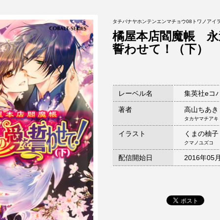
タチバナヤホンテンエンマチョウ08トワノアイ
橘屋本店閻魔帳 永
誓わせて！（下）
レーベル名
集英社eコ
著者
高山ちあき
タカヤマチアキ
イラスト
くまの柚子
クマノユズコ
配信開始日
2016年05