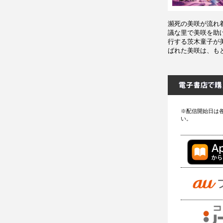
瀕死の美咲が流れ
議な里で美咲を助
行する茨木童子が
ばれた美咲は、も
※配信開始日は
い。