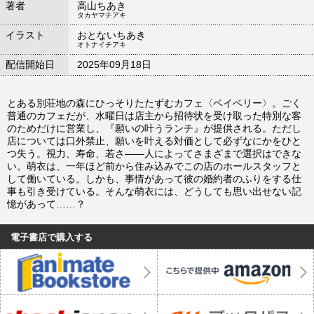
著者
高山ちあき
タカヤマチアキ
イラスト
おとないちあき
オトナイチアキ
配信開始日
2025年09月18日
とある別荘地の森にひっそりたたずむカフェ〈ベイベリー〉。ごく
普通のカフェだが、水曜日は店主から招待状を受け取った特別な客
のためだけに営業し、『願いの叶うランチ』が提供される。ただし
店については口外禁止、願いを叶える対価として必ずなにかをひと
つ失う。視力、寿命、若さ――人によってさまざまで選択はできな
い。萌衣は、一年ほど前から住み込みでこの店のホールスタッフと
して働いている。しかも、事情があって彼の婚約者のふりをする仕
事も引き受けている。そんな萌衣には、どうしても思い出せない記
憶があって……？
電子書店で購入する