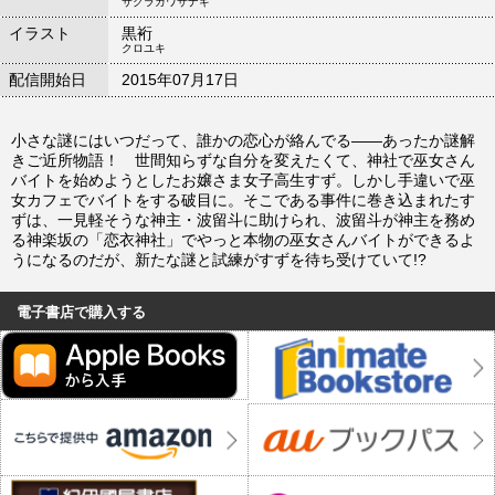
サクラガワサナギ
イラスト
黒裄
クロユキ
配信開始日
2015年07月17日
小さな謎にはいつだって、誰かの恋心が絡んでる――あったか謎解
きご近所物語！ 世間知らずな自分を変えたくて、神社で巫女さん
バイトを始めようとしたお嬢さま女子高生すず。しかし手違いで巫
女カフェでバイトをする破目に。そこである事件に巻き込まれたす
ずは、一見軽そうな神主・波留斗に助けられ、波留斗が神主を務め
る神楽坂の「恋衣神社」でやっと本物の巫女さんバイトができるよ
うになるのだが、新たな謎と試練がすずを待ち受けていて!?
電子書店で購入する