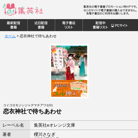
ホーム
>
恋衣神社で待ちあわせ
コイゴロモジンジャデマチアワセ01
恋衣神社で待ちあわせ
レーベル名
集英社eオレンジ文庫
著者
櫻川さなぎ