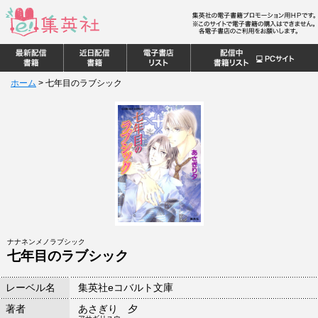
ホーム
>
七年目のラブシック
ナナネンメノラブシック
七年目のラブシック
レーベル名
集英社eコバルト文庫
著者
あさぎり 夕