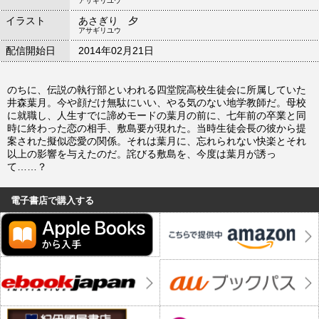
アサギリユウ
イラスト
あさぎり 夕
アサギリユウ
配信開始日
2014年02月21日
のちに、伝説の執行部といわれる四堂院高校生徒会に所属していた
井森葉月。今や顔だけ無駄にいい、やる気のない地学教師だ。母校
に就職し、人生すでに諦めモードの葉月の前に、七年前の卒業と同
時に終わった恋の相手、敷島要が現れた。当時生徒会長の彼から提
案された擬似恋愛の関係。それは葉月に、忘れられない快楽とそれ
以上の影響を与えたのだ。詫びる敷島を、今度は葉月が誘っ
て……？
電子書店で購入する