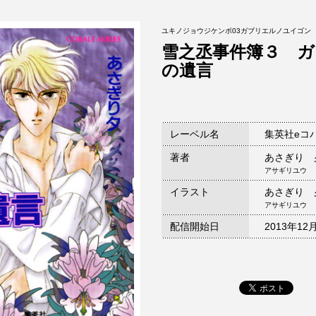
ユキノジョウジケンボ03ガブリエルノユイゴン
雪之丞事件簿３ 
の遺言
レーベル名
集英社eコ
著者
あさぎり 
アサギリユウ
イラスト
あさぎり 
アサギリユウ
配信開始日
2013年12