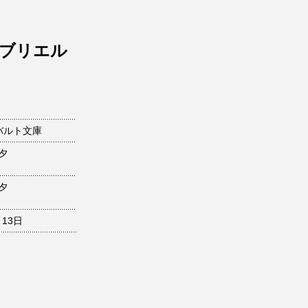
ガブリエル
バルト文庫
夕
夕
月13日