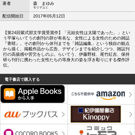
著者
森 まゆみ
モリマユミ
配信開始日
2017年05月12日
【第24回紫式部文学賞受賞作】「元始女性は太陽であった。」とい
う平塚らいてうの創刊の辞が有名な、女性による女性のための雑誌
『青鞜』。その創刊から休刊までを「雑誌編集」という独自の観点
から描く。掲載作品から広告、デザインまでを紹介しつつ、雑誌刊
行の高揚感や苦労をしのぶ。らいてう、伊藤野枝、尾竹紅吉、保持
研ら刊行に携わった女性たちの等身大の姿を浮き彫りにする傑作評
伝。
電子書店で購入する