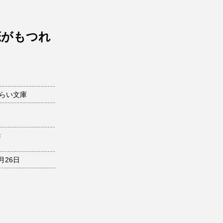
恋がもつれ
みらい文庫
き
4月26日