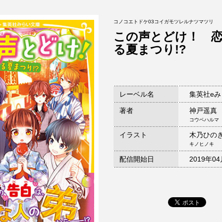
コノコエトドケ03コイガモツレルナツマツリ
この声とどけ！ 
る夏まつり!?
レーベル名
集英社e
著者
神戸遥真
コウベハルマ
イラスト
木乃ひの
キノヒノキ
配信開始日
2019年0