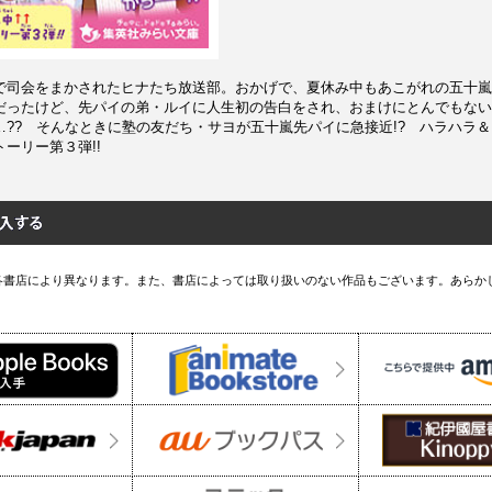
で司会をまかされたヒナたち放送部。おかげで、夏休み中もあこがれの五十嵐
だったけど、先パイの弟・ルイに人生初の告白をされ、おまけにとんでもない
…?? そんなときに塾の友だち・サヨが五十嵐先パイに急接近!? ハラハラ
ーリー第３弾!!
各書店により異なります。また、書店によっては取り扱いのない作品もございます。あらか