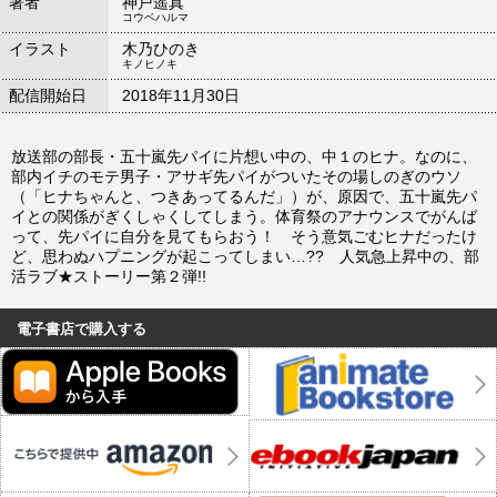
著者
神戸遥真
コウベハルマ
イラスト
木乃ひのき
キノヒノキ
配信開始日
2018年11月30日
放送部の部長・五十嵐先パイに片想い中の、中１のヒナ。なのに、
部内イチのモテ男子・アサギ先パイがついたその場しのぎのウソ
（「ヒナちゃんと、つきあってるんだ」）が、原因で、五十嵐先パ
イとの関係がぎくしゃくしてしまう。体育祭のアナウンスでがんば
って、先パイに自分を見てもらおう！ そう意気ごむヒナだったけ
ど、思わぬハプニングが起こってしまい…?? 人気急上昇中の、部
活ラブ★ストーリー第２弾!!
電子書店で購入する