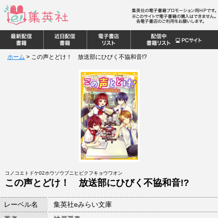
ホーム
>
この声とどけ！ 放送部にひびく不協和音!?
コノコエトドケ02ホウソウブニヒビクフキョウワオン
この声とどけ！ 放送部にひびく不協和音!?
レーベル名
集英社eみらい文庫