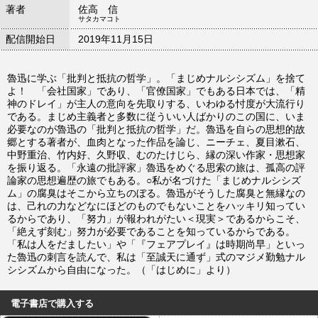
著者
佐高 信
サタカマコト
配信開始日
2019年11月15日
魯迅に学ぶ「批判と抵抗の哲学」。「まじめナルシシズム」を捨て
よ！ 「会社国家」であり、「官僚国家」でもある日本では、「精
神のドレイ」が主人の意向を先取りする、いわゆる忖度が大流行り
である。まじめ主義者と多数に従ういい人ばかりのこの国に、いま
必要なのが魯迅の「批判と抵抗の哲学」だ。魯迅を自らの思想的故
郷とする著者が、血肉となった作品を論じ、ニーチェ、夏目漱石、
中野重治、竹内好、久野収、むのたけじら、縁の深い作家・思想家
を振り返る。「永遠の批評家」魯迅をめぐる思索の旅は、孤高の評
論家の思想遍歴の旅でもある。○私が名づけた「まじめナルシシズ
ム」の腐臭はそこから立ちのぼる。魯迅がそうした腐臭と無縁なの
は、己れの力などなにほどのものでもないことをハッキリ知ってい
るからであり、「努力」が報われがたい＜現実＞であるからこそ、
「絶えず刻む」努力が必要であることを知っているからである。
「私は人をだましたい」や「『フェアプレイ』は時期尚早」といっ
た魯迅の刺言を読んで、私は「至誠天に通ず」式のマジメ勤勉ナル
シシズムから自由になった。（「はじめに」より）
電子書店で購入する