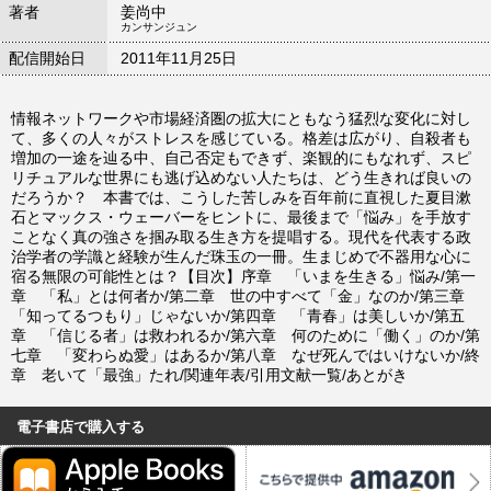
著者
姜尚中
カンサンジュン
配信開始日
2011年11月25日
情報ネットワークや市場経済圏の拡大にともなう猛烈な変化に対し
て、多くの人々がストレスを感じている。格差は広がり、自殺者も
増加の一途を辿る中、自己否定もできず、楽観的にもなれず、スピ
リチュアルな世界にも逃げ込めない人たちは、どう生きれば良いの
だろうか？ 本書では、こうした苦しみを百年前に直視した夏目漱
石とマックス・ウェーバーをヒントに、最後まで「悩み」を手放す
ことなく真の強さを掴み取る生き方を提唱する。現代を代表する政
治学者の学識と経験が生んだ珠玉の一冊。生まじめで不器用な心に
宿る無限の可能性とは？【目次】序章 「いまを生きる」悩み/第一
章 「私」とは何者か/第二章 世の中すべて「金」なのか/第三章
「知ってるつもり」じゃないか/第四章 「青春」は美しいか/第五
章 「信じる者」は救われるか/第六章 何のために「働く」のか/第
七章 「変わらぬ愛」はあるか/第八章 なぜ死んではいけないか/終
章 老いて「最強」たれ/関連年表/引用文献一覧/あとがき
電子書店で購入する