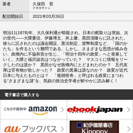
著者
久保田 哲
クボタサトシ
配信開始日
2021年03月26日
明治11(1878)年、大久保利通が暗殺され、日本の舵取りは突如、次
の世代――大隈重信、伊藤博文、井上馨、黒田清隆らに託された。
彼らに託されたのは議会開設、憲法制定、貨幣制度など、「国のか
たち」を作るという難問である。しかし、さまざまな思惑が絡み合
い、政権内に不協和音が生じ、「明治十四年の政変」へと発展して
いく。大隈と福沢諭吉はつながっていた？ マスコミに情報をリー
クしたのは誰か？ 黒田がなぜ政権内にとどまれたのか？ 五代友
厚は官有物が欲しかった？ 政変の黒幕は誰なのか？ 政変が近代
日本に与えたものとは？ 「複雑怪奇」と呼ばれる政変にまつわ
る“さまざまな謎”を、気鋭の政治史学者が鮮やかに読み解く！
電子書店で購入する