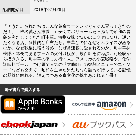
キタオトロ
配信開始日
2019年07月26日
「そうだ。おれたちはこんな黄金ラーメンでぐんぐん育ってきたの
だ！」（椎名誠さん推薦！）安くてボリュームたっぷりで昭和の胃
袋を満たしてくれた町中華。特別な味でないのにクセになり、通い
たくなる店、個性的な店主たち。中華なのになぜオムライスがある
のか。なぜ戦後に増え始め、なぜ常連客に愛されるのか。町中華探
検隊・隊長であるブームの火付け役が、数百軒を訪ね歩いた経験か
ら描ききる、町中華の来し方行く末。アメリカの小麦戦略や、化学
調味料ブーム、つけ麺で人気の『大勝軒』の復刻メニューのエピソ
ードなども交えて、昭和を生きた男たちなら誰もが持っている記憶
の琴線に触れる。消えつつある食文化の魅力あふれる１冊！
電子書店で購入する