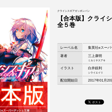
クライシスギアガッポンバン
【合本版】クライ
全５巻
レーベル名
集英社eスーパ
著者
三上康明
ミカミヤスアキ
イラスト
白井鋭利
シライエイリ
配信開始日
2017年01月2