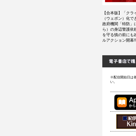
【合本版】「クラ
（ウェポン）化で
政府機関「特防」
ら）の身辺警護依
を守る慎の前にも
ルアクション開幕!
※配信開始日は
い。