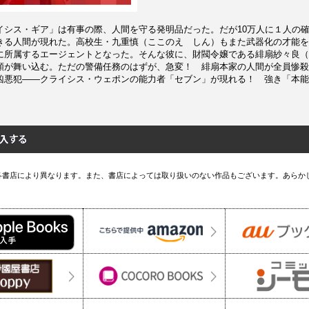
イシス・ギア」は有事の際、人間を守る発明品だった。だが10万人に１人の
きる人間が現れた。高校生・九重慎（ここのえ しん）もまた武器化の才能を
に所属するエージェントとなった。そんな彼に、財閥令嬢である緋扇紗々良（
頼が舞い込む。ただの警備任務のはずが、急変！ 緋扇本家の人間が全員惨殺さ
凶悪犯――クライシス・ウェポンの能力者「セブン」が現れる！ 強き「本能
!
各書店により異なります。また、書店によっては取り扱いのない作品もございます。あらか