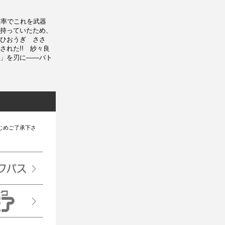
確率でこれを武器
持っていたため、
ひおうぎ ささ
れた!! 紗々良
」を刃に――バト
じめご了承下さ