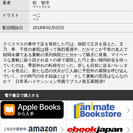
著者
松 智洋
マツトモヒロ
イラスト
ぺこ
ペコ
配信開始日
2018年02月02日
クリスマスの事件で足を骨折した巧は、病院で正月を迎えた。文
乃、希、千世の参院は競って熱烈看護中。だがそこが千世の友人で
財閥令嬢である夏帆の系列病院だと分かって騒ぎに発展。マイペー
スな夏帆に振り回され這々の体で退院した巧と迷い猫同好会を待っ
ていたのは、季節外れの転校生だった。折しも目前に迫るバレンタ
インを焦点に、新たな恋の伏兵が三人娘に予想外の展開を呼び込ん
でいく。その時巧の出す結論とは？ そして夏帆の思惑はなんなの
か？ 日常系ハイテンション学園ラブコメ第五幕開演!!
電子書店で購入する