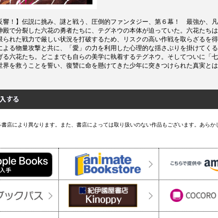
反響！】伝説に挑み、謎と戦う、圧倒的ファンタジー、第６幕！ 最強か、凡
神殿で分裂した六花の勇者たちに、テグネウの本体が迫っていた。六花たちは
限られた戦力で厳しい状況を打破するため、リスクの高い作戦を取らざるを得
による物量攻撃と共に、「愛」の力を利用した心理的な揺さぶりを掛けてくる
げる六花たち。どこまでも自らの美学に執着するテグネウ。そしてついに「七
世界を救うことを誓い、復讐に命を懸けてきた少年に突きつけられた真実とは!
各書店により異なります。また、書店によっては取り扱いのない作品もございます。あらか