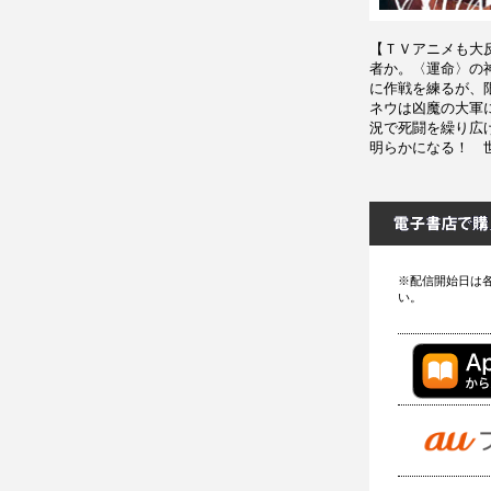
【ＴＶアニメも大
者か。〈運命〉の
に作戦を練るが、
ネウは凶魔の大軍
況で死闘を繰り広
明らかになる！ 
※配信開始日は
い。