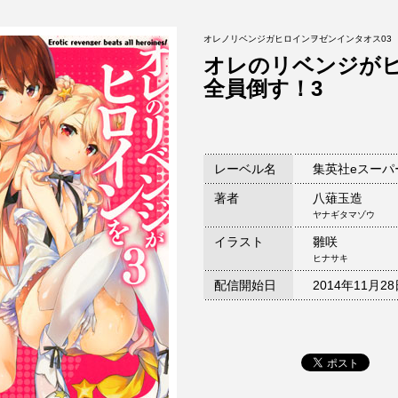
オレノリベンジガヒロインヲゼンインタオス03
オレのリベンジが
全員倒す！3
レーベル名
集英社eスーパ
著者
八薙玉造
ヤナギタマゾウ
イラスト
雛咲
ヒナサキ
配信開始日
2014年11月2