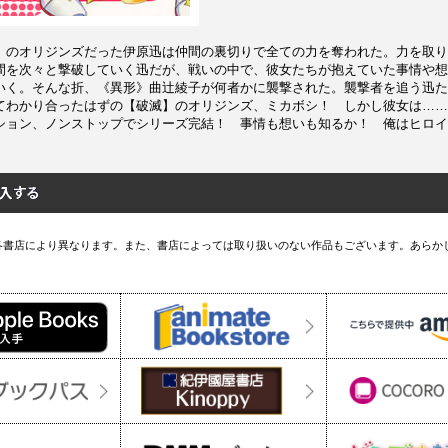
】のオリジンズだった伊原迅は仲間の裏切りで全ての力を奪われた。力を取り
間を次々と撃破していく迅だが、戦いの中で、彼女たちが抱えていた事情や想
いく。そんな折、《異形》曲辻綾子が何者かに襲撃された。襲撃者を追う迅た
てわかり合ったはずの【破滅】のオリジンズ、ミカボシ！ しかし彼女は……
ション、ノンストップでシリーズ完結！ 事情も想いも知るか！ 俺はヒロイン
各書店により異なります。また、書店によっては取り扱いのない作品もございます。あらか