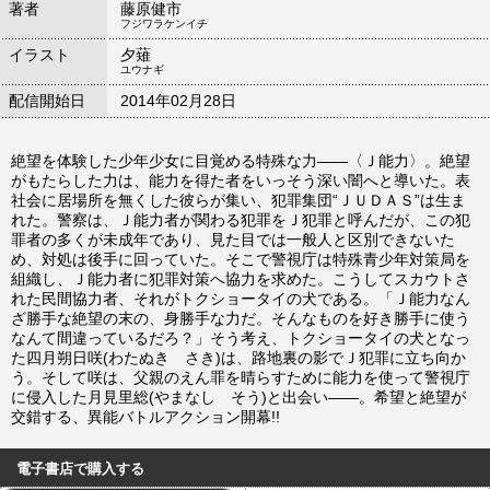
著者
藤原健市
フジワラケンイチ
イラスト
夕薙
ユウナギ
配信開始日
2014年02月28日
絶望を体験した少年少女に目覚める特殊な力――〈Ｊ能力〉。絶望
がもたらした力は、能力を得た者をいっそう深い闇へと導いた。表
社会に居場所を無くした彼らが集い、犯罪集団“ＪＵＤＡＳ”は生ま
れた。警察は、Ｊ能力者が関わる犯罪をＪ犯罪と呼んだが、この犯
罪者の多くが未成年であり、見た目では一般人と区別できないた
め、対処は後手に回っていた。そこで警視庁は特殊青少年対策局を
組織し、Ｊ能力者に犯罪対策へ協力を求めた。こうしてスカウトさ
れた民間協力者、それがトクショータイの犬である。「Ｊ能力なん
ざ勝手な絶望の末の、身勝手な力だ。そんなものを好き勝手に使う
なんて間違っているだろ？」そう考え、トクショータイの犬となっ
た四月朔日咲(わたぬき さき)は、路地裏の影でＪ犯罪に立ち向か
う。そして咲は、父親のえん罪を晴らすために能力を使って警視庁
に侵入した月見里総(やまなし そう)と出会い――。希望と絶望が
交錯する、異能バトルアクション開幕!!
電子書店で購入する