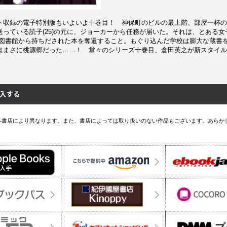
ト収録の電子特別版もいよいよ十巻目！ 神保町のビルの最上階、部屋一杯の
っている読子(25)の元に、ジョーカーから任務が届いた。それは、とある女
英図書館から持ちだされた本を奪還すること。もぐり込んだ学校は膨大な蔵書
はまさに桃源郷だった……！ 堂々のシリーズ十巻目、倉田英之が新スタイル
各書店により異なります。また、書店によっては取り扱いのない作品もございます。あらか