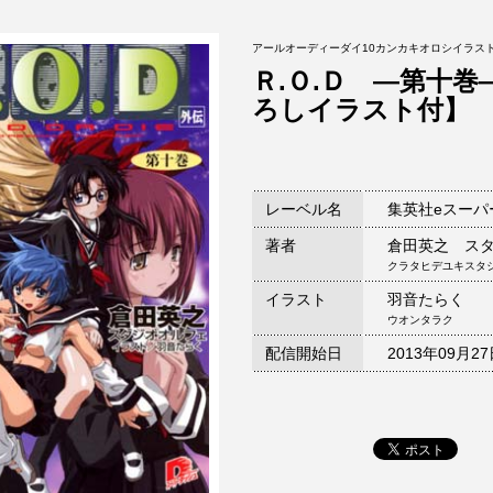
アールオーディーダイ10カンカキオロシイラス
Ｒ.Ｏ.Ｄ ―第十巻
ろしイラスト付】
レーベル名
集英社eスーパ
著者
倉田英之 ス
クラタヒデユキスタ
イラスト
羽音たらく
ウオンタラク
配信開始日
2013年09月2