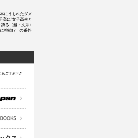
本にうもれたダメ
子高に“女子高生と
を誇る〈超・文系〉
に挑戦!? の番外
じめご了承下さ