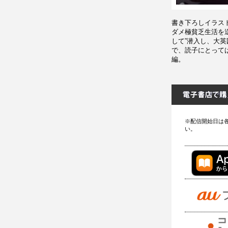
書き下ろしイラス
ダメ極貧乏生活を送
して”潜入し、大
で、読子にとって
編。
※配信開始日は
い。