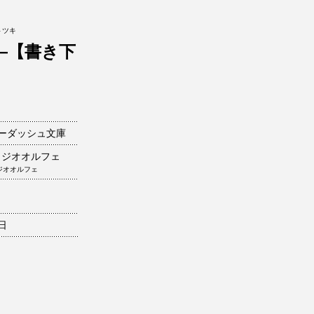
トツキ
―【書き下
ーダッシュ文庫
タジオオルフェ
ジオオルフェ
7日