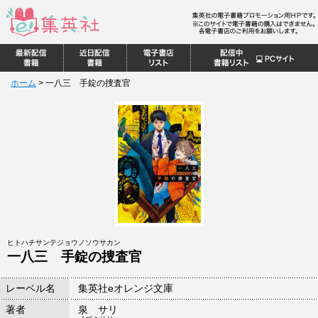
ホーム
>
一八三 手錠の捜査官
ヒトハチサンテジョウノソウサカン
一八三 手錠の捜査官
レーベル名
集英社eオレンジ文庫
著者
泉 サリ