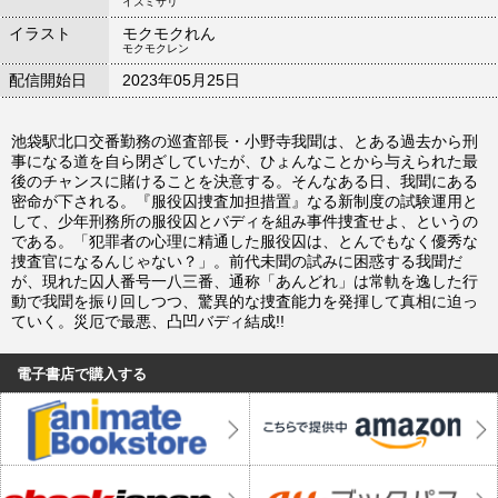
イズミサリ
イラスト
モクモクれん
モクモクレン
配信開始日
2023年05月25日
池袋駅北口交番勤務の巡査部長・小野寺我聞は、とある過去から刑
事になる道を自ら閉ざしていたが、ひょんなことから与えられた最
後のチャンスに賭けることを決意する。そんなある日、我聞にある
密命が下される。『服役囚捜査加担措置』なる新制度の試験運用と
して、少年刑務所の服役囚とバディを組み事件捜査せよ、というの
である。「犯罪者の心理に精通した服役囚は、とんでもなく優秀な
捜査官になるんじゃない？」。前代未聞の試みに困惑する我聞だ
が、現れた囚人番号一八三番、通称「あんどれ」は常軌を逸した行
動で我聞を振り回しつつ、驚異的な捜査能力を発揮して真相に迫っ
ていく。災厄で最悪、凸凹バディ結成!!
電子書店で購入する