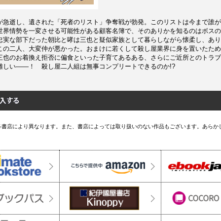
が急逝し、遺された「死者のリスト」争奪戦が勃発。このリストは今まで誰が
世界情勢を一変させる可能性がある顧客名簿で、そのありかを知るのはボスの
忠実な部下だった朝比と哮は三也と疑似家族として暮らしながら懐柔し、あり
この二人、大変仲が悪かった。おまけに若くして殺し屋業界に身を置いたため
三也のお着換え拒否に偏食といった子育てあるある、さらにご近所とのトラブ
難しい――！ 殺し屋二人組は無事コンプリートできるのか!?
各書店により異なります。また、書店によっては取り扱いのない作品もございます。あらか