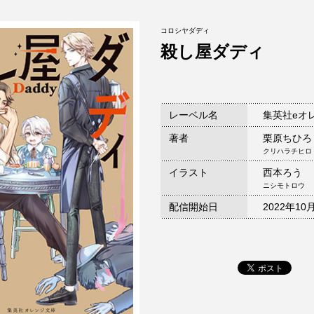
コロシヤダディ
殺し屋ダディ
レーベル名
集英社eオ
著者
栗原ちひろ
クリハラチヒロ
イラスト
西本ろう
ニシモトロウ
配信開始日
2022年10