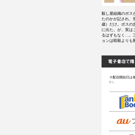
殺し屋組織のボス
たのかが記され、
歳）だけ。ボスの
に出た。が、実は
るはずもなく…。
ョンは暗殺よりも
※配信開始日は
い。