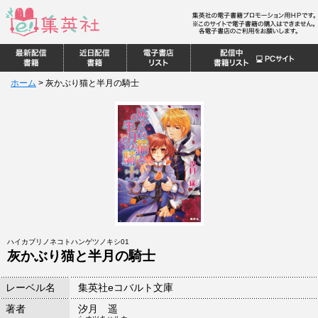
ホーム
>
灰かぶり猫と半月の騎士
ハイカブリノネコトハンゲツノキシ01
灰かぶり猫と半月の騎士
レーベル名
集英社eコバルト文庫
著者
汐月 遥