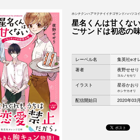
ホシナクンハアマクナイイチゴサンドハハツコ
星名くんは甘くな
ごサンドは初恋の
レーベル名
集英社eオ
著者
夜野せせり
ヨルノセセリ
イラスト
星谷かおり
ホシヤカオリ
配信開始日
2020年03