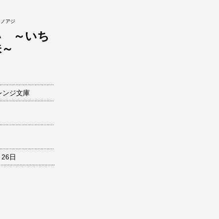
イノアジ
い ～いち
味～
レンジ文庫
月26日