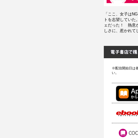
「ここ、女子はN
トを志望していた
ェだった！ 熱意
しさに、惹かれて
※配信開始日は
い。