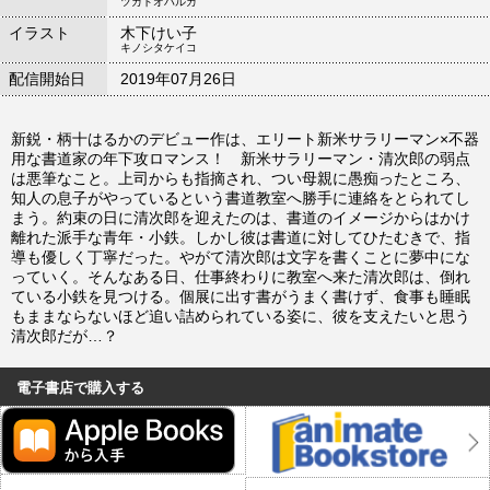
ツカトオハルカ
イラスト
木下けい子
キノシタケイコ
配信開始日
2019年07月26日
新鋭・柄十はるかのデビュー作は、エリート新米サラリーマン×不器
用な書道家の年下攻ロマンス！ 新米サラリーマン・清次郎の弱点
は悪筆なこと。上司からも指摘され、つい母親に愚痴ったところ、
知人の息子がやっているという書道教室へ勝手に連絡をとられてし
まう。約束の日に清次郎を迎えたのは、書道のイメージからはかけ
離れた派手な青年・小鉄。しかし彼は書道に対してひたむきで、指
導も優しく丁寧だった。やがて清次郎は文字を書くことに夢中にな
っていく。そんなある日、仕事終わりに教室へ来た清次郎は、倒れ
ている小鉄を見つける。個展に出す書がうまく書けず、食事も睡眠
もままならないほど追い詰められている姿に、彼を支えたいと思う
清次郎だが…？
電子書店で購入する