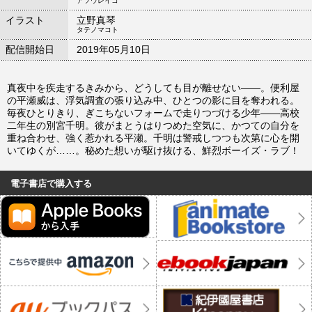
アソウレイコ
イラスト
立野真琴
タテノマコト
配信開始日
2019年05月10日
真夜中を疾走するきみから、どうしても目が離せない――。便利屋
の平瀬威は、浮気調査の張り込み中、ひとつの影に目を奪われる。
毎夜ひとりきり、ぎこちないフォームで走りつづける少年――高校
二年生の別宮千明。彼がまとうはりつめた空気に、かつての自分を
重ね合わせ、強く惹かれる平瀬。千明は警戒しつつも次第に心を開
いてゆくが……。秘めた想いが駆け抜ける、鮮烈ボーイズ・ラブ！
電子書店で購入する