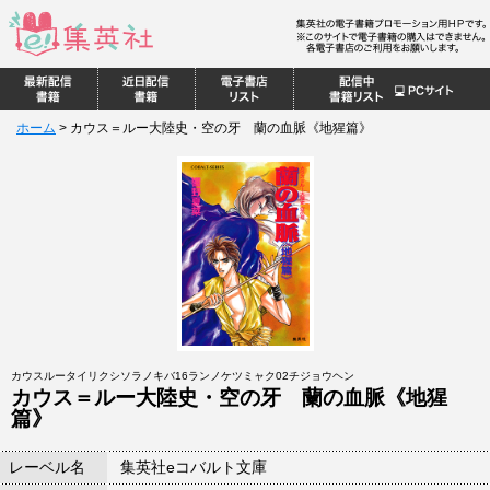
ホーム
>
カウス＝ルー大陸史・空の牙 蘭の血脈《地猩篇》
カウスルータイリクシソラノキバ16ランノケツミャク02チジョウヘン
カウス＝ルー大陸史・空の牙 蘭の血脈《地猩
篇》
レーベル名
集英社eコバルト文庫