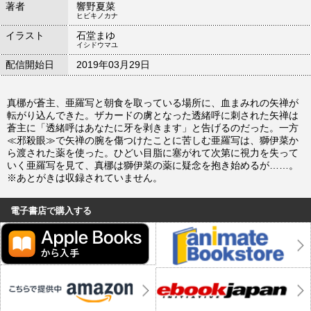
著者
響野夏菜
ヒビキノカナ
イラスト
石堂まゆ
イシドウマユ
配信開始日
2019年03月29日
真梛が蒼主、亜羅写と朝食を取っている場所に、血まみれの矢禅が
転がり込んできた。ザカードの虜となった透緒呼に刺された矢禅は
蒼主に「透緒呼はあなたに牙を剥きます」と告げるのだった。一方
≪邪殺眼≫で矢禅の腕を傷つけたことに苦しむ亜羅写は、獅伊菜か
ら渡された薬を使った。ひどい目脂に塞がれて次第に視力を失って
いく亜羅写を見て、真梛は獅伊菜の薬に疑念を抱き始めるが……。
※あとがきは収録されていません。
電子書店で購入する