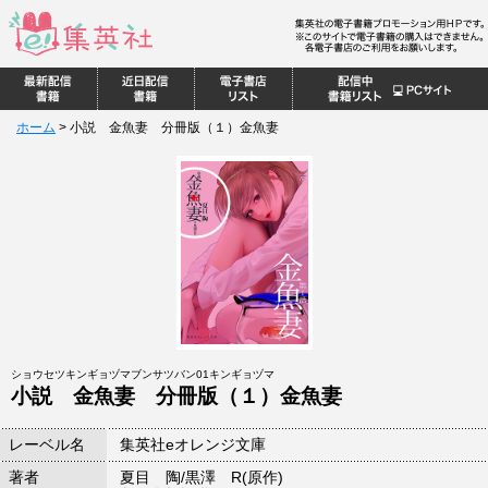
ホーム
>
小説 金魚妻 分冊版（１）金魚妻
ショウセツキンギョヅマブンサツバン01キンギョヅマ
小説 金魚妻 分冊版（１）金魚妻
レーベル名
集英社eオレンジ文庫
著者
夏目 陶/黒澤 R(原作)