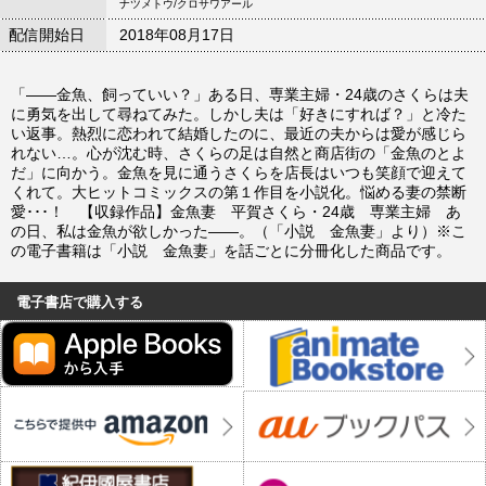
ナツメトウ/クロサワアール
配信開始日
2018年08月17日
「――金魚、飼っていい？」ある日、専業主婦・24歳のさくらは夫
に勇気を出して尋ねてみた。しかし夫は「好きにすれば？」と冷た
い返事。熱烈に恋われて結婚したのに、最近の夫からは愛が感じら
れない…。心が沈む時、さくらの足は自然と商店街の「金魚のとよ
だ」に向かう。金魚を見に通うさくらを店長はいつも笑顔で迎えて
くれて。大ヒットコミックスの第１作目を小説化。悩める妻の禁断
愛･･･！ 【収録作品】金魚妻 平賀さくら・24歳 専業主婦 あ
の日、私は金魚が欲しかった――。（「小説 金魚妻」より）※こ
の電子書籍は「小説 金魚妻」を話ごとに分冊化した商品です。
電子書店で購入する