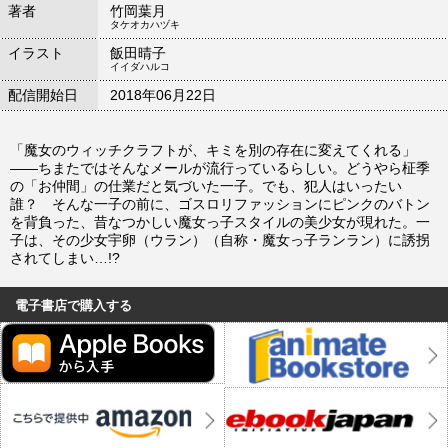
著者
竹岡葉月
タケオカハヅキ
イラスト
飯田晴子
イイダハルコ
配信開始日
2018年06月22日
「魔女のウィッチクラフトが、キミを別の存在に変えてくれる」
――ちまたではそんなメールが流行っているらしい。どうやら柾季
の「お仲間」の仕業だと気づいた一子。でも、犯人はいったい
誰？ そんな一子の前に、ゴスロリファッションにピンクのバトン
を背負った、昔なつかしい魔女っ子スタイルの美少女が現れた。一
子は、その少女宇卵（ウラン）（自称・魔女っ子ランラン）に誘拐
されてしまい…!?
電子書店で購入する