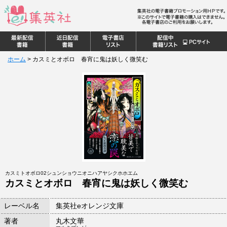
ホーム
>
カスミとオボロ 春宵に鬼は妖しく微笑む
カスミトオボロ02シュンショウニオニハアヤシクホホエム
カスミとオボロ 春宵に鬼は妖しく微笑む
レーベル名
集英社eオレンジ文庫
著者
丸木文華