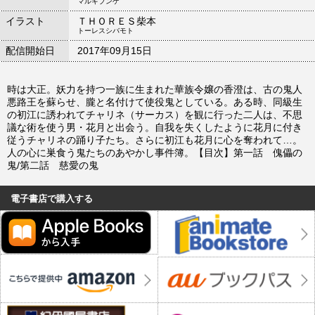
マルキブンゲ
イラスト
ＴＨＯＲＥＳ柴本
トーレスシバモト
配信開始日
2017年09月15日
時は大正。妖力を持つ一族に生まれた華族令嬢の香澄は、古の鬼人
悪路王を蘇らせ、朧と名付けて使役鬼としている。ある時、同級生
の初江に誘われてチャリネ（サーカス）を観に行った二人は、不思
議な術を使う男・花月と出会う。自我を失くしたように花月に付き
従うチャリネの踊り子たち。さらに初江も花月に心を奪われて…。
人の心に巣食う鬼たちのあやかし事件簿。【目次】第一話 傀儡の
鬼/第二話 慈愛の鬼
電子書店で購入する