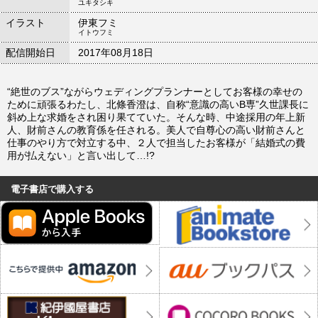
ユキタシキ
イラスト
伊東フミ
イトウフミ
配信開始日
2017年08月18日
“絶世のブス”ながらウェディングプランナーとしてお客様の幸せの
ために頑張るわたし、北條香澄は、自称“意識の高いB専”久世課長に
斜め上な求婚をされ困り果てていた。そんな時、中途採用の年上新
人、財前さんの教育係を任される。美人で自尊心の高い財前さんと
仕事のやり方で対立する中、２人で担当したお客様が「結婚式の費
用が払えない」と言い出して…!?
電子書店で購入する