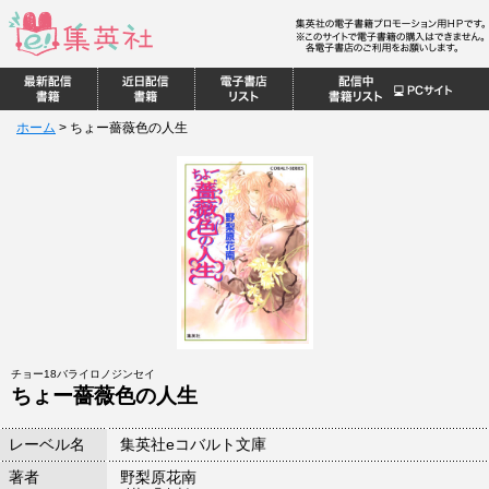
ホーム
>
ちょー薔薇色の人生
チョー18バライロノジンセイ
ちょー薔薇色の人生
レーベル名
集英社eコバルト文庫
著者
野梨原花南