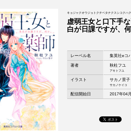
キョジャクオウジョトクチベタナクスシコクハ
虚弱王女と口下手な
白が日課ですが、
レーベル名
集英社eコ
著者
秋杜フユ
アキトフユ
イラスト
サカノ景子
サカノケイコ
配信開始日
2017年04