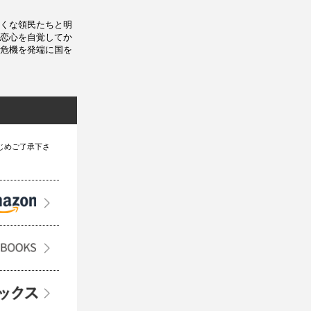
くな領民たちと明
恋心を自覚してか
危機を発端に国を
じめご了承下さ