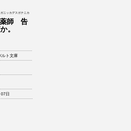
クガニッカデスガナニカ
薬師 告
何か。
バルト文庫
月07日