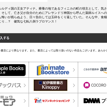
ルルディ国の王女アティナ。療養の地であるフィニカの町の領主として、気さ
。そして、亡き父が自分のためにアレサンドリ神国から呼んだ薬師ルイスへの
も悔いが残らぬよう、日々告白しては玉砕をくり返していた。そんな中、食糧
こり…？ 健気な七転八倒ラブロマンス！
各書店により異なります。また、書店によっては取り扱いのない作品もございます。あらか