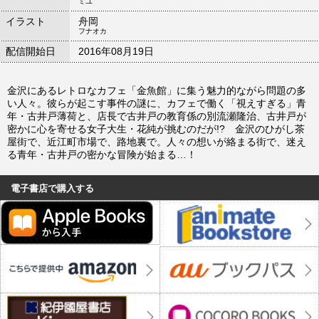
ミユ
イラスト
舟岡
フナオカ
配信開始日
2016年08月19日
金沢にあるレトロなカフェ「金魚館」に集う魅力的ながら問題の多
い人々。彼らが起こす事件の謎に、カフェで働く「視えすぎる」青
年・古井戸薄荷と、店長で古井戸の教育係の別流瀬隆治、古井戸が
密かに心を寄せる女子大生・花純が挑むのだが!? 金沢のひがし茶
屋街で、近江町市場で、路地裏で。人々の想いが絡まる街で、迷え
る青年・古井戸の密かな冒険が始まる…！
電子書店で購入する