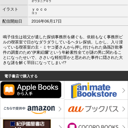
オウタニアキラ
イラスト
ｙｏｃｏ
ヨコ
配信開始日
2016年06月17日
鳴子佳生は祖父が遺した探偵事務所を継ぐも、依頼もなく事務所ビ
ルの喫茶室で日がなダラダラしているヘタレ探偵。しかし、入り浸
っている喫茶室の主・ミヤコ婆さんから押し付けられた偽孫詐欺事
件の調査のため“伊東絽爛”という年齢素性全てが謎の男に関わるこ
とになったせいで、ささいな軽犯罪かと思われた事件に隠された大
きな謎を解く羽目になってしまい!?
電子書店で購入する