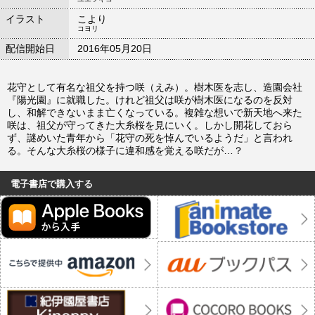
イラスト
こより
コヨリ
配信開始日
2016年05月20日
花守として有名な祖父を持つ咲（えみ）。樹木医を志し、造園会社
『陽光園』に就職した。けれど祖父は咲が樹木医になるのを反対
し、和解できないまま亡くなっている。複雑な想いで新天地へ来た
咲は、祖父が守ってきた大糸桜を見にいく。しかし開花しておら
ず、謎めいた青年から「花守の死を悼んでいるようだ」と言われ
る。そんな大糸桜の様子に違和感を覚える咲だが…？
電子書店で購入する