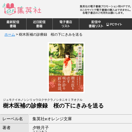
ホーム
>
樹木医補の診療録 桜の下にきみを送る
ジュモクイホノシンリョウロクサクラノシタニキミヲオクル
樹木医補の診療録 桜の下にきみを送る
レーベル名
集英社eオレンジ文庫
著者
夕映月子
ユエツキコ