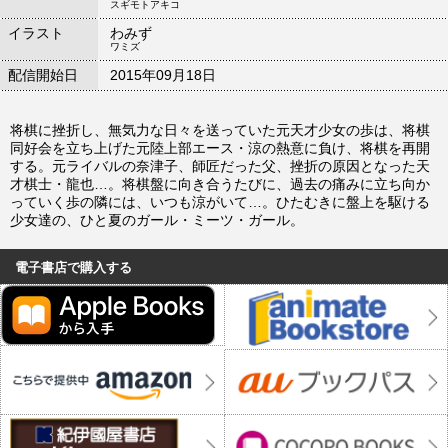
スギモトアキコ
イラスト
わみず
ワミズ
配信開始日
2015年09月18日
将棋に挫折し、無気力な日々を送っていた元天才少女の歩は、将棋
同好会を立ち上げた元陸上部エース・涼の熱意に負け、将棋を再開
する。元ライバルの奈津子、師匠だった父、挫折の原因となった天
才棋士・龍也…。将棋盤に向き合うたびに、過去の痛みに立ち向か
っていく歩の隣には、いつも涼がいて…。ひたむきに盤上を駆ける
少女達の、ひと夏のガール・ミーツ・ガール。
電子書店で購入する