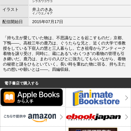
シラカワコウコ
イラスト
井上のきあ
イノウエノキア
配信開始日
2015年07月17日
「持ち主が愛していた物は、不思議なことを起こすものだ」京都、
下鴨――。高校三年の鹿乃は、ぐうたらな兄と、近くの大学で准教
授をしている下宿人の慧と三人暮らし。亡き祖母からアンティーク
着物を譲り受け、同時に、蔵にある“いわくつき”の着物の管理も引
き継いだ。鹿乃は、まわりの人びとに強力してもらいながら、着物
の秘密と謎をひもといていく。長い時を重ねた物に宿る、持ち主た
ちの想いや願いとは――。四編収録。
電子書店で購入する