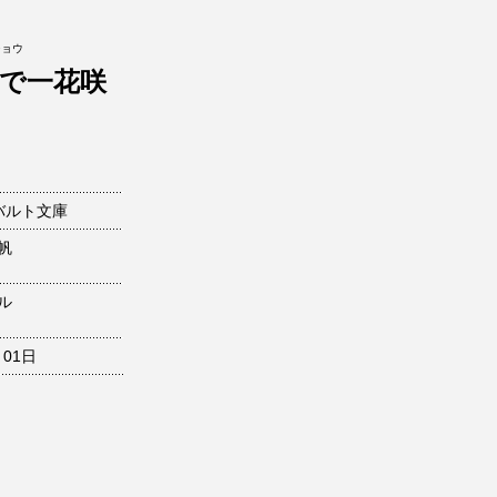
ショウ
で一花咲
バルト文庫
帆
ル
月01日