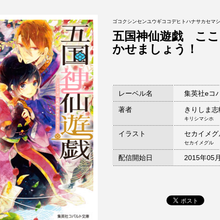
ゴコクシンセンユウギココデヒトハナサカセマ
五国神仙遊戯 ここ
かせましょう！
レーベル名
集英社eコ
著者
きりしま志
キリシマシホ
イラスト
セカイメグ
セカイメグル
配信開始日
2015年05