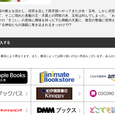
親の教えを活かし、武官を志して西牙国へやってきた少女・玉玲。しかし武官
て、そこに現れた美貌の王・天翼との問答の末、玉玲は叫んでしまった。「わ
その「すごい」の意味に興味を持った下心満載の天翼に、後宮の警備に登用さ
する神仙たちの遊戯に巻き込まれるきっかけで!?
各書店により異なります。また、書店によっては取り扱いのない作品もございます。あらか