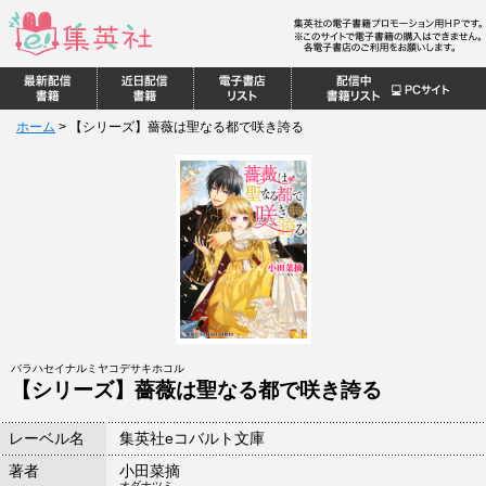
ホーム
>
【シリーズ】薔薇は聖なる都で咲き誇る
バラハセイナルミヤコデサキホコル
【シリーズ】薔薇は聖なる都で咲き誇る
レーベル名
集英社eコバルト文庫
著者
小田菜摘
オダナツミ