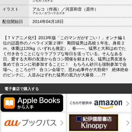
シモカワカナエ
イラスト
アルコ（作画）／河原和音（原作）
アルコ／カワハラカズネ
配信開始日
2014年04月18日
【ＴＶアニメ化!!】2013年版「このマンガがすごい！」オンナ編１
位の話題作のノベライズ第２弾!! 剛田猛男は高校１年生。身長２
ｍ、体重は120kg（いずれも推定）。春――、猛男と大和はめでた
く付き合うことになりラブラブな毎日を送っている。そんなある
日、愛する大和の友達から合コン開催を頼まれる。猛男は男友達を
集めて合コンに初参加することに！ もちろん砂川も強制参加で会
場へ。ところが!? 合コン会場で、思わぬ事件が大勃発!! 絶体絶命
のピンチに、人並みはずれた猛男の底力が大爆発……!?
電子書店で購入する