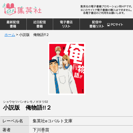
ホーム
>
小説版 俺物語!!２
ショウセツバンオレモノガタリ02
小説版 俺物語!!２
レーベル名
集英社eコバルト文庫
著者
下川香苗