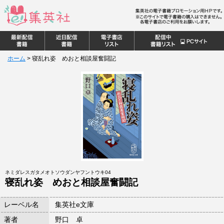
ホーム
>
寝乱れ姿 めおと相談屋奮闘記
ネミダレスガタメオトソウダンヤフントウキ04
寝乱れ姿 めおと相談屋奮闘記
レーベル名
集英社e文庫
著者
野口 卓