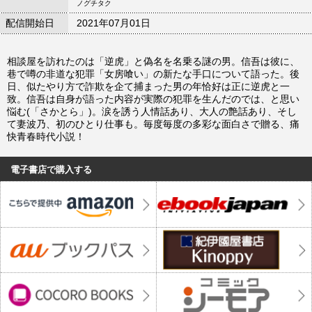
ノグチタク
配信開始日
2021年07月01日
相談屋を訪れたのは「逆虎」と偽名を名乗る謎の男。信吾は彼に、
巷で噂の非道な犯罪「女房喰い」の新たな手口について語った。後
日、似たやり方で詐欺を企て捕まった男の年恰好は正に逆虎と一
致。信吾は自身が語った内容が実際の犯罪を生んだのでは、と思い
悩む(「さかとら」)。涙を誘う人情話あり、大人の艶話あり、そし
て妻波乃、初のひとり仕事も。毎度毎度の多彩な面白さで贈る、痛
快青春時代小説！
電子書店で購入する