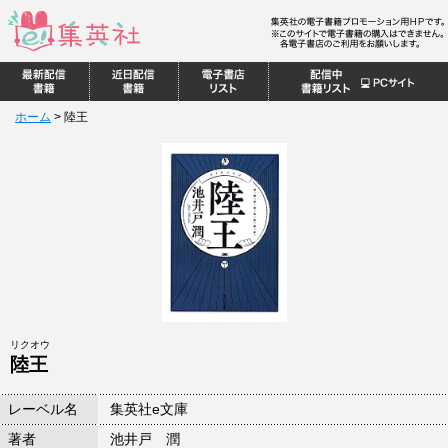
ホーム
>
陸王
リクオウ
陸王
レーベル名
集英社e文庫
著者
池井戸 潤