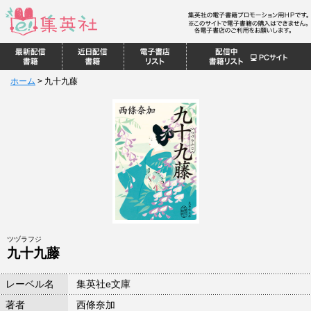
ホーム
>
九十九藤
ツヅラフジ
九十九藤
レーベル名
集英社e文庫
著者
西條奈加