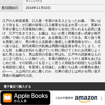
サイジョウナカ
配信開始日
2018年11月02日
江戸の人材派遣業、口入屋・冬屋の女主人となったお藤。「商いは
人で決まる」が口癖の祖母に口入稼業を仕込まれ育ったが、実家の
不幸が重なり天涯孤独の身に。義母から女衒に売られるも必死に逃
げ、江戸で生きてきた。お藤は、払いが悪く悶着の多い武家が相手
の商いで傾いた店を救うため、ある勝負に打って出る。取り扱う客
を商家に絞り、男の奉公人志願者に徹底した家事指南を行い、大店
へ送り込む。前代未聞の大転換は周囲の猛反発を呼んでしまう。そ
んな折、お藤は女衒から逃げていた時に助けてくれたお武家によく
似た男と出会う。男は黒羽の百蔵と呼ばれ、江戸中の武家奉公人の
上に立つ恐ろしい人物だった。冬屋の挑戦がようやく成果をあげは
じめた頃、その好調ぶりを忌々しく思う人宿組合の顔役たちは百蔵
を相談役に据え、冬屋潰しを目論む。お藤たちは真っ向勝負を挑む
が――。人は何のために働くのか、仕事の喜びとは何かを問い直す
渾身の長編時代小説。
電子書店で購入する