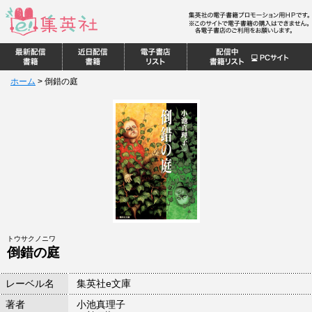
ホーム
>
倒錯の庭
トウサクノニワ
倒錯の庭
レーベル名
集英社e文庫
著者
小池真理子