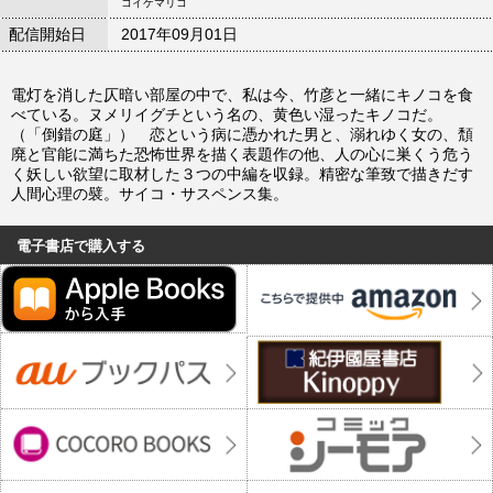
コイケマリコ
配信開始日
2017年09月01日
電灯を消した仄暗い部屋の中で、私は今、竹彦と一緒にキノコを食
べている。ヌメリイグチという名の、黄色い湿ったキノコだ。
（「倒錯の庭」） 恋という病に憑かれた男と、溺れゆく女の、頽
廃と官能に満ちた恐怖世界を描く表題作の他、人の心に巣くう危う
く妖しい欲望に取材した３つの中編を収録。精密な筆致で描きだす
人間心理の襞。サイコ・サスペンス集。
電子書店で購入する