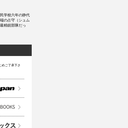
民学校六年の静代
端の占守（シュム
最精鋭部隊だっ
じめご了承下さ