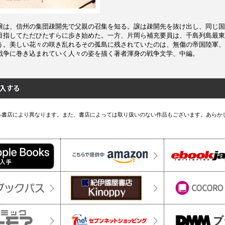
譲は、信州の集団疎開先で父親の召集を知る。譲は疎開先を抜け出し、同じ国
目指してただひたすらに歩き始めた。一方、片岡ら補充要員は、千島列島最東
う。美しい花々の咲き乱れるその孤島に残されていたのは、無傷の帝国陸軍、
戦争に巻き込まれていく人々の姿を描く著者渾身の戦争文学、中編。
各書店により異なります。また、書店によっては取り扱いのない作品もございます。あらか