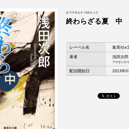
オワラザルナツ02チュウ
終わらざる夏 中
レーベル名
集英社e
著者
浅田次郎
アサダジロ
配信開始日
2013年0