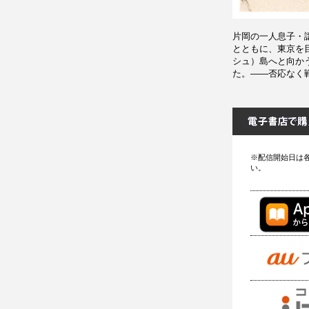
片岡の一人息子・
とともに、東京を
シュ）島へと向か
た。――否応なく
※配信開始日は
い。