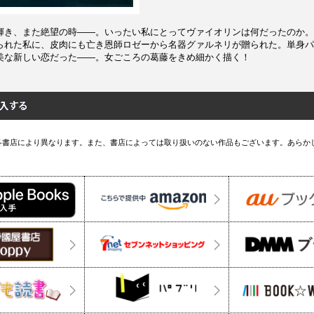
輝き、また絶望の時――。いったい私にとってヴァイオリンは何だったのか。
られた私に、皮肉にも亡き恩師ロゼーから名器グァルネリが贈られた。単身パ
美な新しい恋だった――。女ごころの葛藤をきめ細かく描く！
各書店により異なります。また、書店によっては取り扱いのない作品もございます。あらか