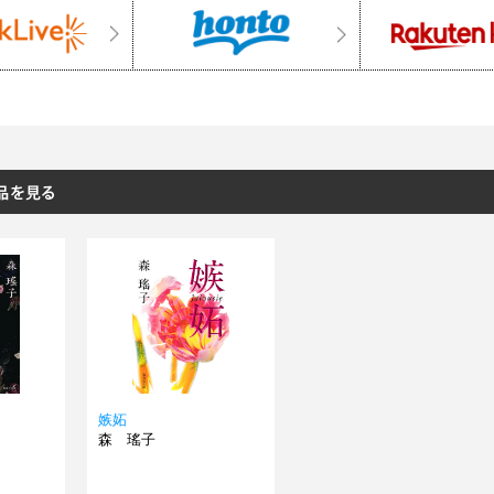
嫉妬
森 瑤子