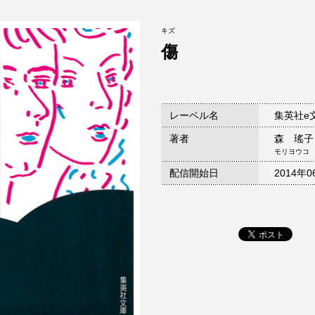
キズ
傷
レーベル名
集英社e
著者
森 瑤子
モリヨウコ
配信開始日
2014年0