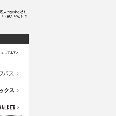
恋人の焦燥と怒り
リへ飛んだ私を待
じめご了承下さ