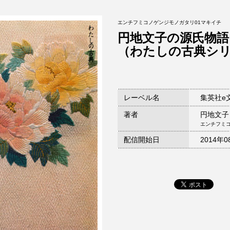
エンチフミコノゲンジモノガタリ01マキイチ
円地文子の源氏物語
（わたしの古典シ
レーベル名
集英社e
著者
円地文子
エンチフミ
配信開始日
2014年0