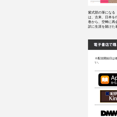
紫式部の筆になる
は、古来、日本を
巻から、空蝉に再
訳に生涯を賭けた
※配信開始日は
い。