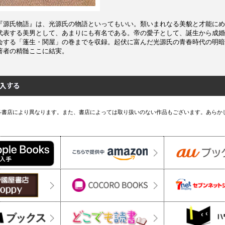
『源氏物語』は、光源氏の物語といってもいい。類いまれなる美貌と才能にめ
代表する美男として、あまりにも有名である。帝の愛子として、誕生から成婚
会する「蓬生・関屋」の巻までを収録。起伏に富んだ光源氏の青春時代の明暗
著者の精髄ここに結実。
各書店により異なります。また、書店によっては取り扱いのない作品もございます。あらか