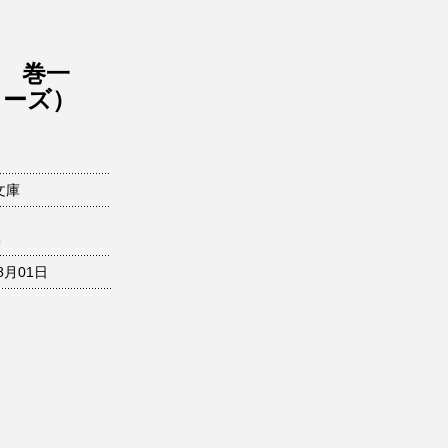
 巻一
リーズ）
文庫
コ
8月01日