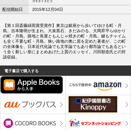
ヨモタイヌヒコ
配信開始日
2015年12月04日
【第１回斎藤緑雨賞受賞作】東京は銀座から歩いてゆける町・月
島。吉本隆明が生まれ、大泉黒石、きだみのる、大岡昇平らゆかり
の町・月島。路地と長屋ともんじゃ焼きの町・月島。鍵もチャイム
も全く不要な町・月島。狭い路地の奥に居を定めた著者が、この町
の全体像を、日本近代化論でも文学論でもあり都市論でもあるとい
う全く新しい形にまとめあげた上質のエッセイ。川田順造氏との対
談収録。
電子書店で購入する